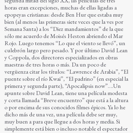
segunda mitad del siglo XX, las películas de tres
horas eran excepciones, muchas de ellas ligadas a
epopeyas cristianas: desde Ben Hur que estaba muy
bien (al menos las primeras siete veces que la ves por
Semana Santa) a los “Diez mandamientos” de la que
sólo me acuerdo de Moisés Heston abriendo el Mar
Rojo. Luego tenemos “Lo que el viento se llevó”, un
culebrón largo pero pesado. Y por último David Lean
y Coppola, dos directores especializados en obras
maestras de tres horas o más. Da un poco de
vergüenza citar los títulos: “Lawrence de Arabia”, “El
puente sobre el río Kwai”, “El padrino” (en especial la
primera y segunda parte), “Apocalipsis now”….Un
apunte sobre David Lean, tiene una película modesta
y corta llamada “Breve encuentro” que está a la altura
o por encima de sus conocidos filmes épicos. Ya lo he
dicho más de una vez, una película debe ser muy,
muy buen a para que llegue a dos horas y media. Si
simplemente está bien o incluso notable el espectador