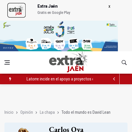
Extra Jaén
Gratis en Google Play
Latorre incide en el apoyo a proyectos de cooperación
Abierto el plazo de la Escuela de Hostelería Hacienda La Lag
Fernández señala el blanqueo a los negacionistas de la violen
Inicio
Opinión
La chapa
Todo el mundo es David Lean
Carlos Oya