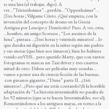
es una lata (el trabajar, digo). A
ver…”Tristenheimer”…perdón…”Oppenheimer”…
¡Tres horas ¡ Válgame Cristo. ¿Qué empieza, con la
invención del concepto de átomo en la Grecia
Antigua por Leucipo y Demócrito? Paso. A ver, otra,
…hombre, mi amigo Scorsese , “Los asesinos de la
luna”, pintaza …¡Tres horas y veintiséis minutos! …lo
que duraba mi digestión en la niñez según mis padres
y sus siestas (que bien nos timaron), bien les hubiera
venido estVHS... pero querido Marty, que con tantos
fotogramas te marcas un Taxi driver y tres cuartos
mitad de otro. Deben ser películas muy sesudas…
vamos a poner una de ciencia ficción de las buenas,
con gusanos gigantes ,“Dune” parte II…¿166
minutos?...¿Pero qué me estás contando?¡Si la horrible
adaptación de “La historia interminable no pasaba de
los 92 minutos (que se te hacen Interminables, eso sí)¡
Remontándonos a los antiguos mayas, en torno a la