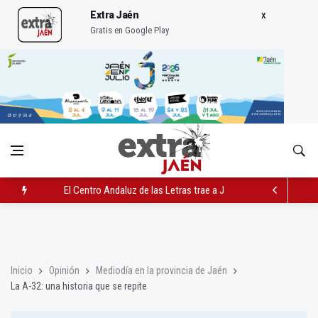
Extra Jaén
Gratis en Google Play
El Centro Andaluz de las Letras trae a Jaén al filósofo Omar L
Roban joyas de la Virgen de la Fuensanta Coronada de Alcaud
El PSOE acusa al PP de "apuntarse el tanto" de los datos de 
Inicio
Opinión
Mediodía en la provincia de Jaén
La A-32: una historia que se repite