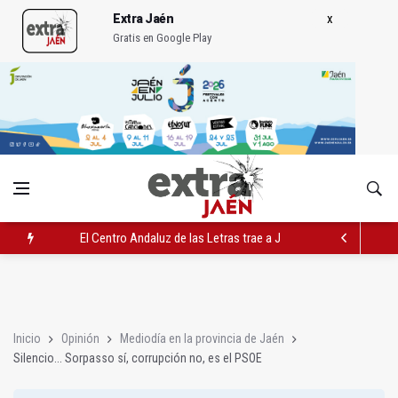
Extra Jaén
Gratis en Google Play
El Centro Andaluz de las Letras trae a Jaén al filósofo Omar L
Roban joyas de la Virgen de la Fuensanta Coronada de Alcaud
El PSOE acusa al PP de "apuntarse el tanto" de los datos de 
Inicio
Opinión
Mediodía en la provincia de Jaén
Silencio... Sorpasso sí, corrupción no, es el PSOE