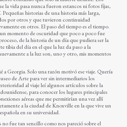
e la vida pasa nunca fueron estancos ni fotos fijas,
Pequeñas historias de una historia más larga,
s por otros y que tuvieron continuidad
amente en otros. El paso del tiempo es el tiempo.
es un momento de oscuridad que poco a poco fue
proceso, de la historia de un día que pudiera ser la
 tibia del día en el que la luz da paso a la
 nuevamente a la luz son, uno y otro, mis momentos
é a Georgia. Solo una razón motivó ese viaje. Quería
useo de Arte para ver sin intermediarios los
erioridad al viaje leí algunos artículos sobre la
adounidense, para conocer los lugares principales
onexiones aéreas que me permitirían una vez allí
etamente a la ciudad de Knoxville en la que vive un
española en su universidad.
s no fue tan sencillo como nos pareció sobre el