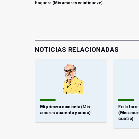
Hoguera (Mis amores veintinueve)
NOTICIAS RELACIONADAS
 amores
Mi primera camiseta (Mis
En la torr
amores cuarenta y cinco)
(Mis amor
cuatro)