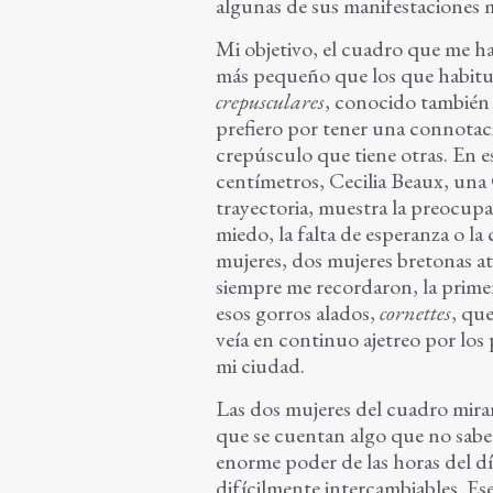
algunas de sus manifestaciones
Mi objetivo, el cuadro que me ha
más pequeño que los que habitua
crepusculares
, conocido tambié
prefiero por tener una connota
crepúsculo que tiene otras. En 
centímetros, Cecilia Beaux, una C
trayectoria, muestra la preocupaci
miedo, la falta de esperanza o la
mujeres, dos mujeres bretonas a
siempre me recordaron, la prime
esos gorros alados,
cornettes
, qu
veía en continuo ajetreo por los 
mi ciudad.
Las dos mujeres del cuadro miran
que se cuentan algo que no sabem
enorme poder de las horas del dí
difícilmente intercambiables. E