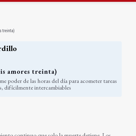
a se queda con solo dos bomberos por turno
capital, a la espera de que se restaure el terreno
 treinta)
rdillo
is amores treinta)
rme poder de las horas del día para acometer tareas
s, difícilmente intercambiables
iento continuo que solo la muerte detiene. Los