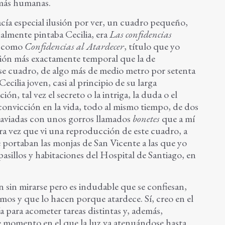
 más humanas.
cía especial ilusión por ver, un cuadro pequeño,
lmente pintaba Cecilia, era
Las confidencias
n como
Confidencias al Atardecer
, título que yo
ción más exactamente temporal que la de
ese cuadro, de algo más de medio metro por setenta
ecilia joven, casi al principio de su larga
ón, tal vez el secreto o la intriga, la duda o el
 convicción en la vida, todo al mismo tiempo, de dos
taviadas con unos gorros llamados
bonetes
que a mí
ra vez que vi una reproducción de este cuadro, a
e portaban las monjas de San Vicente a las que yo
pasillos y habitaciones del Hospital de Santiago, en
 sin mirarse pero es indudable que se confiesan,
os y que lo hacen porque atardece. Sí, creo en el
a para acometer tareas distintas y, además,
se momento en el que la luz va atenuándose hasta