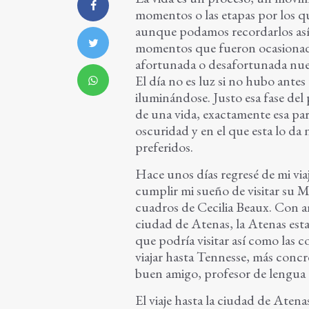
momentos o las etapas por los qu
aunque podamos recordarlos así. 
momentos que fueron ocasionado
afortunada o desafortunada nuev
El día no es luz si no hubo ant
iluminándose. Justo esa fase del 
de una vida, exactamente esa parte
oscuridad y en el que esta lo da
preferidos.
Hace unos días regresé de mi viaj
cumplir mi sueño de visitar su M
cuadros de Cecilia Beaux. Con ant
ciudad de Atenas, la Atenas est
que podría visitar así como las c
viajar hasta Tennesse, más concr
buen amigo, profesor de lengua 
El viaje hasta la ciudad de Atena