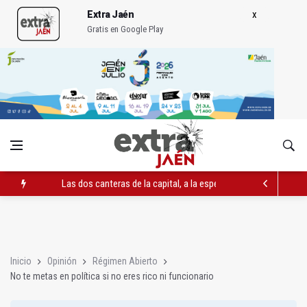
Extra Jaén
Gratis en Google Play
Las dos canteras de la capital, a la espera de que se restaure e
El PP acusa al PSOE de querer "dejar fuera" a la Junta en el Ce
Denuncian que Cazorla se queda con solo dos bomberos por 
Inicio
Opinión
Régimen Abierto
No te metas en política si no eres rico ni funcionario