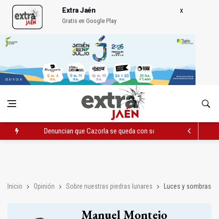
Extra Jaén
Gratis en Google Play
Denuncian que Cazorla se queda con solo dos bomberos por 
Pelea con arma blanca acaba con una menor herida en Torred
El PP acusa al PSOE de querer "dejar fuera" a la Junta en el Ce
Inicio
Opinión
Sobre nuestras piedras lunares
Luces y sombras
Manuel Montejo