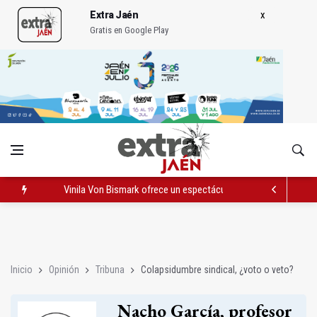
Extra Jaén
Gratis en Google Play
Vinila Von Bismark ofrece un espectáculo "rompedor" en el In
El lateral izquiero sub 23 David Márquez, nuevo fichaje del Rea
IU pide respuestas al Gobierno sobre la situación del ferrocarri
Inicio
Opinión
Tribuna
Colapsidumbre sindical, ¿voto o veto?
Nacho García, profesor