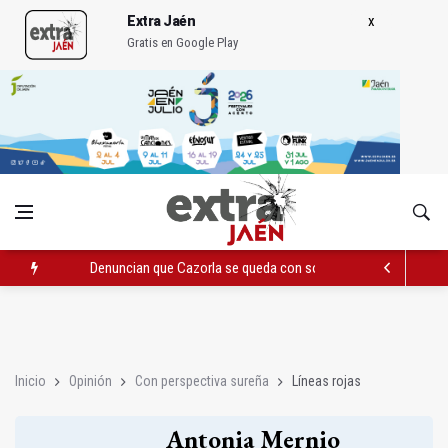
Extra Jaén
Gratis en Google Play
Denuncian que Cazorla se queda con solo dos bomberos por 
Pelea con arma blanca acaba con una menor herida en Torred
El PP acusa al PSOE de querer "dejar fuera" a la Junta en el Ce
Inicio
Opinión
Con perspectiva sureña
Líneas rojas
Antonia Mernio