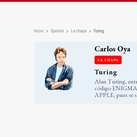
Roban joyas de la Vir
El PSOE acusa al PP de
Inicio
Opinión
La chapa
Turing
Carlos Oya
LA CHAPA
Turing
Alan Turing, entr
código ENIGMA naz
APPLE, pues se s