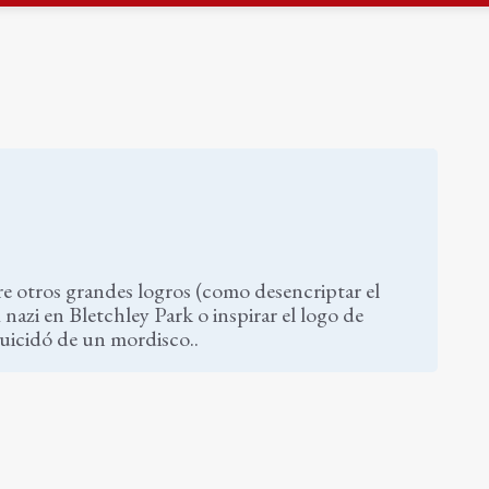
gen de la Fuensanta Coronada de Alcaudete
 "apuntarse el tanto" de los datos de empleo
e otros grandes logros (como desencriptar el
i en Bletchley Park o inspirar el logo de
uicidó de un mordisco..