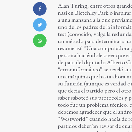
Alan Turing, entre otros gran
nazi en Bletchley Park o inspira
a una manzana a la que previame
uno de los padres de la informá
test (conocido, valga la redunda
un método para determinar si un
resume así: “Una computadora pu
persona haciéndole creer que es
de pata del diputado Alberto Ca
“error informático” se reveló an
una máquina que hasta ahora no
su función (aunque es verdad que
que decía el partido pero el otr
saber saboteó sus protocolos y p
todo fue un problema técnico, co
debemos agradecer que el andro
“Westworld” cuando hacía de rob
partidos deberían revisar de cua