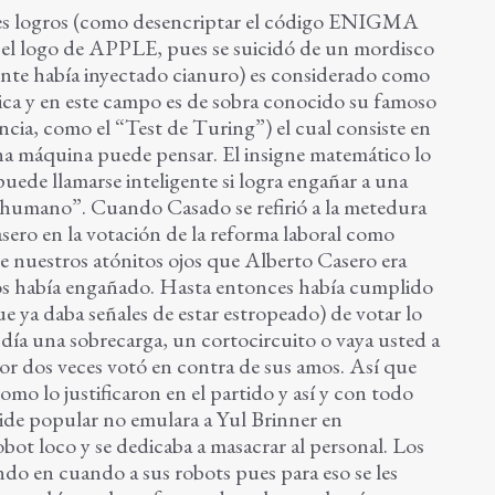
des logros (como desencriptar el código ENIGMA
r el logo de APPLE, pues se suicidó de un mordisco
nte había inyectado cianuro) es considerado como
tica y en este campo es de sobra conocido su famoso
ncia, como el “Test de Turing”) el cual consiste en
a máquina puede pensar. El insigne matemático lo
ede llamarse inteligente si logra engañar a una
 humano”. Cuando Casado se refirió a la metedura
sero en la votación de la reforma laboral como
te nuestros atónitos ojos que Alberto Casero era
s había engañado. Hasta entonces había cumplido
 ya daba señales de estar estropeado) de votar lo
o día una sobrecarga, un cortocircuito o vaya usted a
or dos veces votó en contra de sus amos. Así que
mo lo justificaron en el partido y así y con todo
ide popular no emulara a Yul Brinner en
ot loco y se dedicaba a masacrar al personal. Los
ndo en cuando a sus robots pues para eso se les