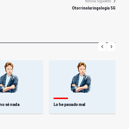
Noticia Siguiente
Otorrinolaringología 5G
 no sé nada
Lo he pasado mal
F