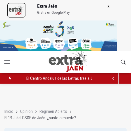
Extra Jaén
Gratis en Google Play
El Centro Andaluz de las Letras trae a Jaén al filósofo Omar L
Roban joyas de la Virgen de la Fuensanta Coronada de Alcaud
El PSOE acusa al PP de "apuntarse el tanto" de los datos de 
Inicio
Opinión
Régimen Abierto
El 19-J del PSOE de Jaén: ¿susto o muerte?