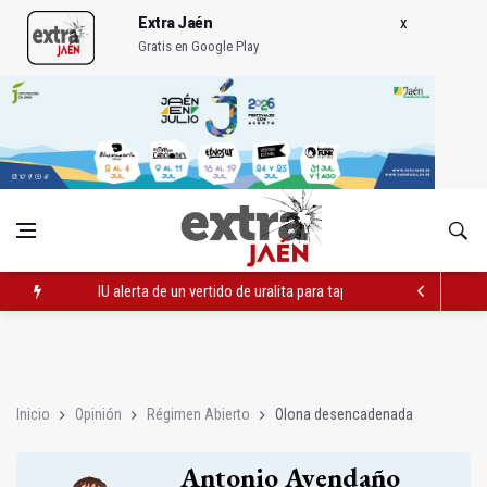
Extra Jaén
Gratis en Google Play
IU alerta de un vertido de uralita para tapar baches en un camin
El PP apunta "otro verano perdido" para el turismo por falta d
IMEFE finaliza tres itinerarios formativos de Edificación y Obra 
Inicio
Opinión
Régimen Abierto
Olona desencadenada
Antonio Avendaño