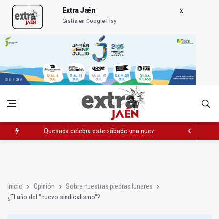
Extra Jaén
Gratis en Google Play
Quesada celebra este sábado una nueva jornada de Orgullo
La Junta amplia la alerta por listeria en Granada, Jaén y Sevilla
Rubén Gómez se suma al Avanza Jaén Paraíso Interior
Inicio
Opinión
Sobre nuestras piedras lunares
¿El año del "nuevo sindicalismo"?