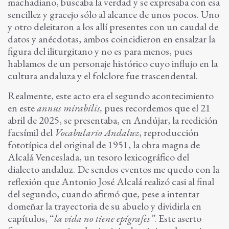
machadiano, buscaba la verdad y se expresaba con esa
sencillez y gracejo sólo al alcance de unos pocos. Uno
y otro deleitaron a los allí presentes con un caudal de
datos y anécdotas, ambos coincidieron en ensalzar la
figura del iliturgitano y no es para menos, pues
hablamos de un personaje histórico cuyo influjo en la
cultura andaluza y el folclore fue trascendental.
Realmente, este acto era el segundo acontecimiento
en este
annus mirabilis,
pues recordemos que el 21
abril de 2025, se presentaba, en Andújar, la reedición
facsímil del
Vocabulario Andaluz
, reproducción
fototípica del original de 1951, la obra magna de
Alcalá Venceslada, un tesoro lexicográfico del
dialecto andaluz. De sendos eventos me quedo con la
reflexión que Antonio José Alcalá realizó casi al final
del segundo, cuando afirmó que, pese a intentar
domeñar la trayectoria de su abuelo y dividirla en
capítulos, “
la vida no tiene epígrafes”
. Este aserto