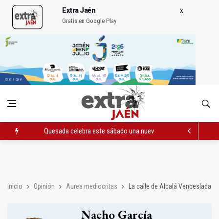
Extra Jaén
Gratis en Google Play
Quesada celebra este sábado una nueva jornada de Orgullo
La Junta amplia la alerta por listeria en Granada, Jaén y Sevilla
Rubén Gómez se suma al Avanza Jaén Paraíso Interior
Inicio
Opinión
Aurea mediocritas
La calle de Alcalá Venceslada
Nacho García