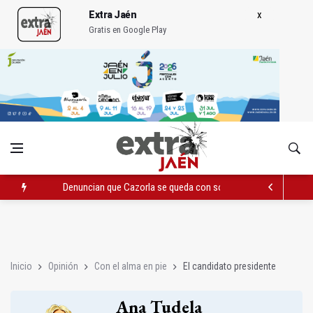
Extra Jaén
Gratis en Google Play
Denuncian que Cazorla se queda con solo dos bomberos por 
Pelea con arma blanca acaba con una menor herida en Torred
El PP acusa al PSOE de querer "dejar fuera" a la Junta en el Ce
Inicio
Opinión
Con el alma en pie
El candidato presidente
Ana Tudela