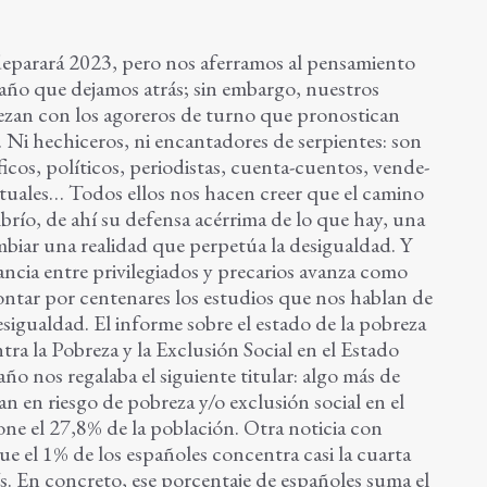
eparará 2023, pero nos aferramos al pensamiento
año que dejamos atrás; sin embargo, nuestros
ezan con los agoreros de turno que pronostican
. Ni hechiceros, ni encantadores de serpientes: son
icos, políticos, periodistas, cuenta-cuentos, vende-
tuales… Todos ellos nos hacen creer que el camino
mbrío, de ahí su defensa acérrima de lo que hay, una
mbiar una realidad que perpetúa la desigualdad. Y
stancia entre privilegiados y precarios avanza como
ntar por centenares los estudios que nos hablan de
esigualdad. El informe sobre el estado de la pobreza
a la Pobreza y la Exclusión Social en el Estado
 nos regalaba el siguiente titular: algo más de
n en riesgo de pobreza y/o exclusión social en el
ne el 27,8% de la población. Otra noticia con
ue el 1% de los españoles concentra casi la cuarta
ís. En concreto, ese porcentaje de españoles suma el