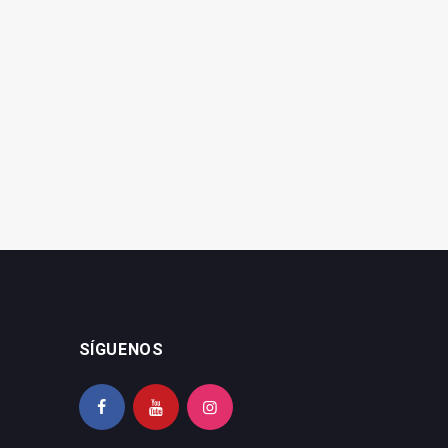
.291 motivos
Lamarr, la científica que toda
niña querría ser
SÍGUENOS