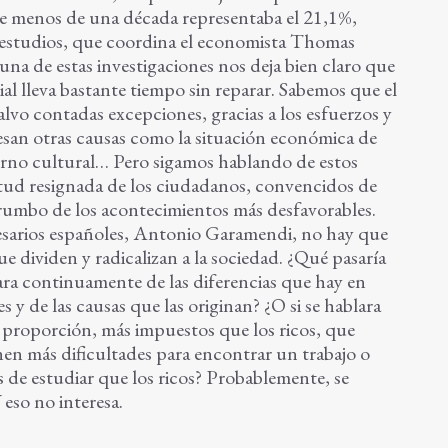
e menos de una década representaba el 21,1%,
 estudios, que coordina el economista Thomas
una de estas investigaciones nos deja bien claro que
ial lleva bastante tiempo sin reparar. Sabemos que el
alvo contadas excepciones, gracias a los esfuerzos y
esan otras causas como la situación económica de
torno cultural… Pero sigamos hablando de estos
tud resignada de los ciudadanos, convencidos de
rumbo de los acontecimientos más desfavorables.
esarios españoles, Antonio Garamendi, no hay que
e dividen y radicalizan a la sociedad. ¿Qué pasaría
blara continuamente de las diferencias que hay en
s y de las causas que las originan? ¿O si se hablara
 proporción, más impuestos que los ricos, que
en más dificultades para encontrar un trabajo o
 de estudiar que los ricos? Probablemente, se
Y eso no interesa.