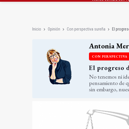
El PSOE acusa al PP de
El Centro Andaluz de l
Inicio
Opinión
Con perspectiva sureña
El progres
Antonia Mer
CON PERSPECTIVA
El progreso 
No tenemos ni ide
pensamiento de qu
sin embargo, nuest