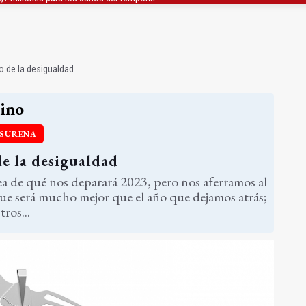
 "apuntarse el tanto" de los datos de empleo
as Letras trae a Jaén al filósofo Omar Linares
o de la desigualdad
ino
 SUREÑA
de la desigualdad
a de qué nos deparará 2023, pero nos aferramos al
e será mucho mejor que el año que dejamos atrás;
ros...