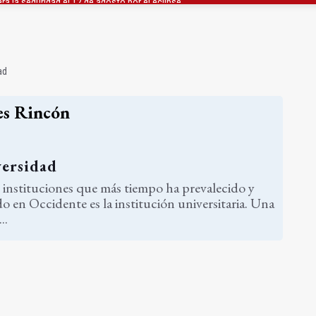
a se queda con solo dos bomberos por turno
capital, a la espera de que se restaure el terreno
ad
es Rincón
ersidad
s instituciones que más tiempo ha prevalecido y
o en Occidente es la institución universitaria. Una
..