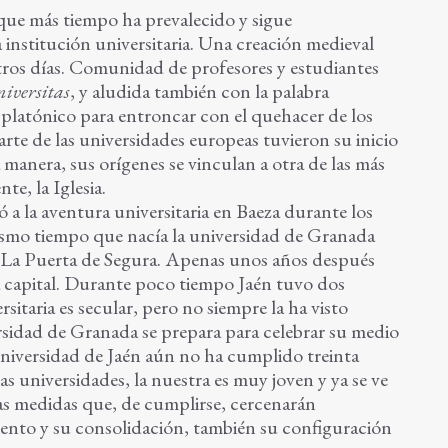
 que más tiempo ha prevalecido y sigue
 institución universitaria. Una creación medieval
ros días. Comunidad de profesores y estudiantes
iversitas
, y aludida también con la palabra
o
platónico para entroncar con el quehacer de los
rte de las universidades europeas tuvieron su inicio
a manera, sus orígenes se vinculan a otra de las más
te, la Iglesia.
 a la aventura universitaria en Baeza durante los
 mismo tiempo que nacía la universidad de Granada
La Puerta de Segura. Apenas unos años después
la capital. Durante poco tiempo Jaén tuvo dos
sitaria es secular, pero no siempre la ha visto
rsidad de Granada se prepara para celebrar su medio
 Universidad de Jaén aún no ha cumplido treinta
s universidades, la nuestra es muy joven y ya se ve
s medidas que, de cumplirse, cercenarán
iento y su consolidación, también su configuración