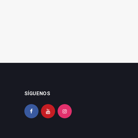
El Mundial y los Austrias
gua
SÍGUENOS