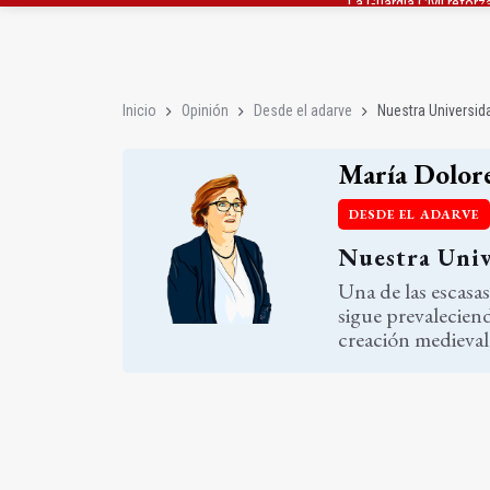
Denuncian que Cazorl
Las dos canteras de la 
Inicio
Opinión
Desde el adarve
Nuestra Universid
María Dolor
DESDE EL ADARVE
Nuestra Univ
Una de las escasa
sigue prevaleciend
creación medieval.