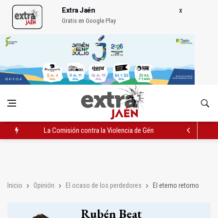
Extra Jaén
Gratis en Google Play
La Comisión contra la Violencia de Género rechaza las compe
El Hospital de Jaén habilita un espacio para consultas de Gen
Turjaén exige rectificar al alcalde de Sevilla por "menospreciar
Inicio
Opinión
El ocaso de los perdedores
El eterno retorno
Rubén Beat