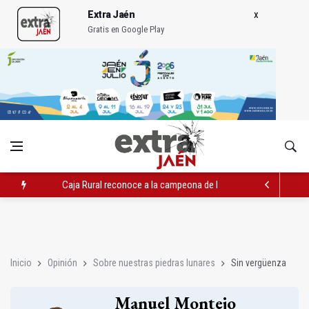
Extra Jaén
Gratis en Google Play
Caja Rural reconoce a la campeona de España de Natación, Au
Extinguido el incendio junto al Hospital Neurotraumatológico
La Guardia Civil desmantela un punto de venta de droga en To
Inicio
Opinión
Sobre nuestras piedras lunares
Sin vergüenza
Manuel Montejo