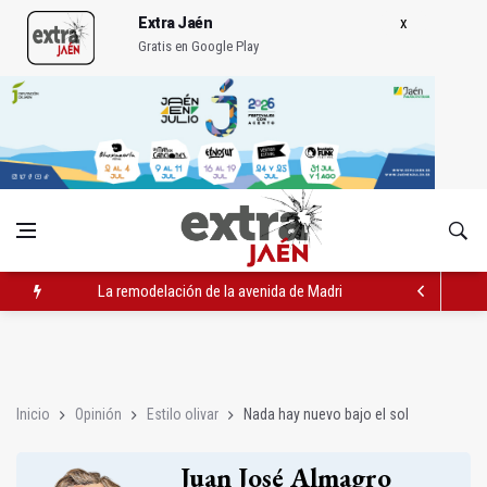
Extra Jaén
Gratis en Google Play
La remodelación de la avenida de Madrid contará con 3,2 mill
IU pide respuestas al Gobierno sobre la situación del ferrocarri
Vinila Von Bismark ofrece un espectáculo "rompedor" en el In
Inicio
Opinión
Estilo olivar
Nada hay nuevo bajo el sol
Juan José Almagro