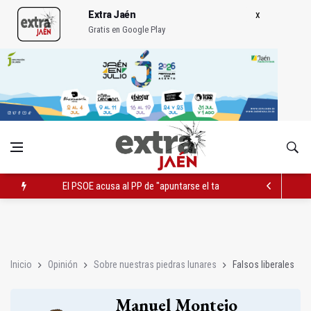
Extra Jaén
Gratis en Google Play
El PSOE acusa al PP de "apuntarse el tanto" de los datos de 
El Centro Andaluz de las Letras trae a Jaén al filósofo Omar L
Vilches contará con 13,7 millones para los daños del temporal
Inicio
Opinión
Sobre nuestras piedras lunares
Falsos liberales
Manuel Montejo