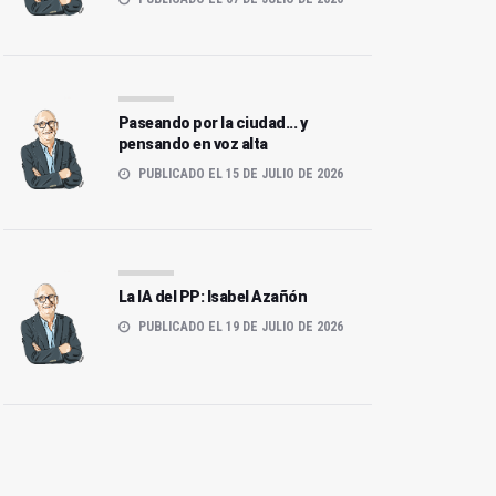
a pregunta que un Papa se
Las corrupciones que
trevió a hacer y casi nadie
importan y las que no
uiso escuchar
Paseando por la ciudad... y
pensando en voz alta
PUBLICADO EL 15 DE JULIO DE 2026
La IA del PP: Isabel Azañón
PUBLICADO EL 19 DE JULIO DE 2026