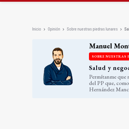
La Junta amplia la aler
Rubén Gómez se suma a
Inicio
Opinión
Sobre nuestras piedras lunares
Sa
Manuel Mont
SOBRE NUESTRAS 
Salud y nego
Permítanme que no
del PP que, como 
Hernández Manch