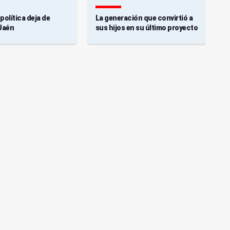
política deja de
La generación que convirtió a
L
 Jaén
sus hijos en su último proyecto
a
q