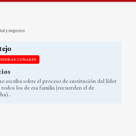
ta por listeria en Granada, Jaén y Sevilla
l Avanza Jaén Paraíso Interior
lud y negocios
ejo
PIEDRAS LUNARES
cios
 escriba sobre el proceso de sustitución del líder
todos los de esa familia (recuerden el de
a)...