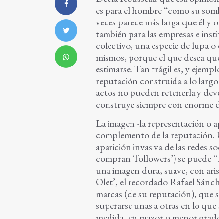
es para el hombre “como su sombr
veces parece más larga que él y 
también para las empresas e insti
colectivo, una especie de lupa 
mismos, porque el que desea que
estimarse. Tan frágil es, y ejemp
reputación construida a lo lar
actos no pueden retenerla y devo
construye siempre con enorme di
La imagen -la representación o a
complemento de la reputación. U
aparición invasiva de las redes so
compran ‘followers’) se puede “
una imagen dura, suave, con arist
Olet’, el recordado Rafael Sánche
marcas (de su reputación), que s
superarse unas a otras en lo que 
medida, en mayor o menor grado, 