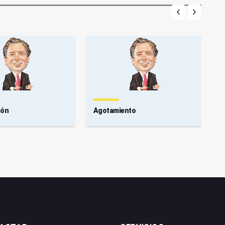
dón
Agotamiento
P