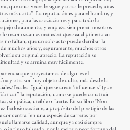
a, que unas veces le sigue y otras le precede; unas
otras más corta”. La reputación es para el hombre, y
tuciones, para las asociaciones y para todo lo
o espejo de aumento, y empieza siempre en nosotros
 lo reconozcan es menester que sea el primero en
los no faltan, que un solo acto puede derribar la
go de muchos años y, seguramente, muchos otros
lverle su original aprecio. La reputación se
ficultad y se arruina muy fácilmente.
pariencia que proyectamos de algo- es el
na y otra son hoy objeto de culto, más desde la
ciales/fecales. Igual que se crean ‘influencers’ (y se
fabricar” la reputación, como se puede construir
as, simpática, creíble o fuerte. En su libro ‘Non
z Ferlosio sostiene, a propósito del prestigio de las
e concentra “en una especie de carreras por
suele llamarse calidad, aunque ya casi siempre
o incluso falseada, por la mejor o peor fortuna del