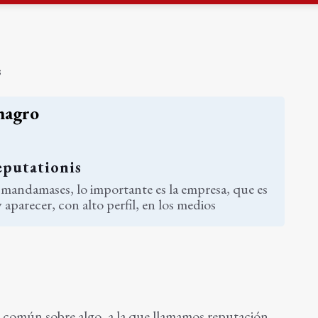
ón organiza 42 colectas de sangre en la provincia
s para facilitar la contratación indefinida
s
magro
eputationis
 mandamases, lo importante es la empresa, que es
y aparecer, con alto perfil, en los medios
 común sobre algo, a la que llamamos reputación,