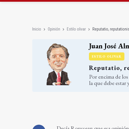
El Centro de Transfusi
La Junta convoca ayuda
Inicio
Opinión
Estilo olivar
Reputatio, reputationi
Juan José Al
ESTILO OLIVAR
Reputatio, r
Por encima de los
la que debe estar 
Decía Rousseau que esa opinión