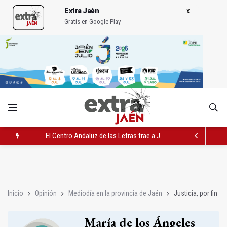
Extra Jaén
Gratis en Google Play
El Centro Andaluz de las Letras trae a Jaén al filósofo Omar L
Roban joyas de la Virgen de la Fuensanta Coronada de Alcaud
El PSOE acusa al PP de "apuntarse el tanto" de los datos de 
Inicio
Opinión
Mediodía en la provincia de Jaén
Justicia, por fin
María de los Ángeles