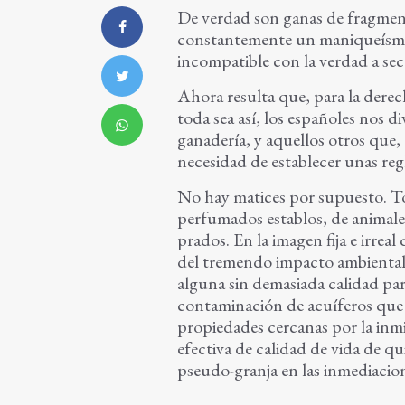
De verdad son ganas de fragment
constantemente un maniqueísmo s
incompatible con la verdad a sec
Ahora resulta que, para la dere
toda sea así, los españoles nos d
ganadería, y aquellos otros que,
necesidad de establecer unas reg
No hay matices por supuesto. To
perfumados establos, de animale
prados. En la imagen fija e irrea
del tremendo impacto ambiental 
alguna sin demasiada calidad pa
contaminación de acuíferos que 
propiedades cercanas por la inmis
efectiva de calidad de vida de q
pseudo-granja en las inmediacion