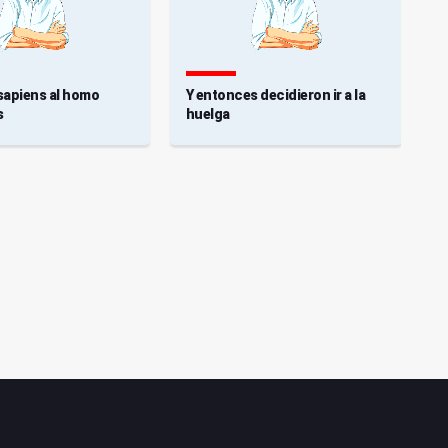
sapiens al homo
Y entonces decidieron ir a la
L
s
huelga
I