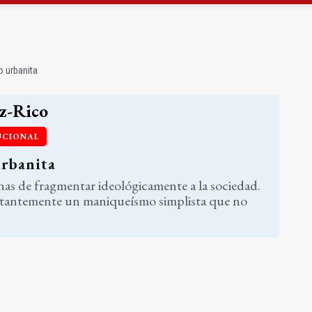
ón organiza 42 colectas de sangre en la provincia
s para facilitar la contratación indefinida
 urbanita
z-Rico
UCIONAL
rbanita
as de fragmentar ideológicamente a la sociedad.
stantemente un maniqueísmo simplista que no