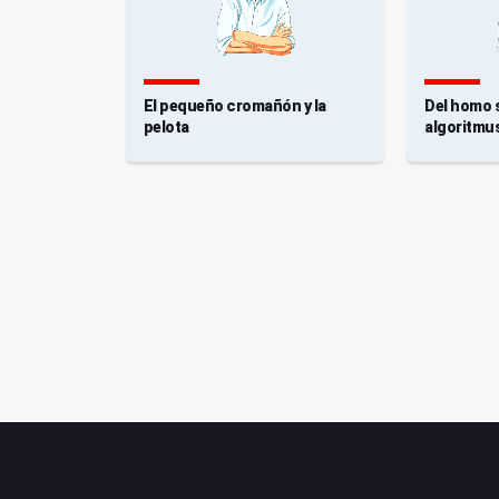
ta que nos
El pequeño cromañón y la
Del homo 
pelota
algoritmu