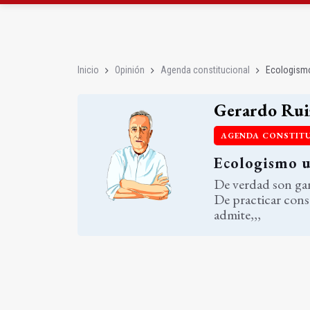
El Centro de Transfusi
La Junta convoca ayuda
Inicio
Opinión
Agenda constitucional
Ecologismo
Gerardo Rui
AGENDA CONSTIT
Ecologismo u
De verdad son gan
De practicar con
admite,,,