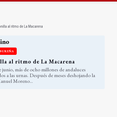
a 4,07 millones su inversión social en la provincia
atrocinador del Real Jaén en categoría bronce
illa al ritmo de La Macarena
ino
 SUREÑA
la al ritmo de La Macarena
 junio, más de ocho millones de andaluces
s a las urnas. Después de meses deshojando la
Manuel Moreno...