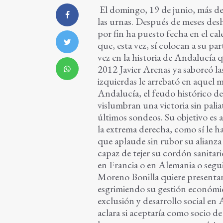
El domingo, 19 de junio, más d
las urnas. Después de meses de
por fin ha puesto fecha en el cal
que, esta vez, sí colocan a su p
vez en la historia de Andalucía 
2012 Javier Arenas ya saboreó las
izquierdas le arrebató en aquel 
Andalucía, el feudo histórico de 
vislumbran una victoria sin palia
últimos sondeos. Su objetivo es a
la extrema derecha, como sí le 
que aplaude sin rubor su alianz
capaz de tejer su cordón sanitar
en Francia o en Alemania o segui
Moreno Bonilla quiere presentars
esgrimiendo su gestión económi
exclusión y desarrollo social en
aclara si aceptaría como socio d