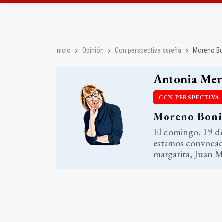
La ONCE eleva en 2025 
Diputación, segundo p
Inicio
Opinión
Con perspectiva sureña
Moreno Bon
Antonia Mer
CON PERSPECTIVA
Moreno Bonil
El domingo, 19 de
estamos convocado
margarita, Juan 