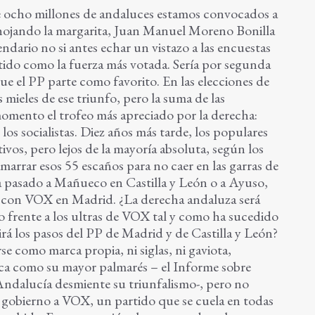
e ocho millones de andaluces estamos convocados a
shojando la margarita, Juan Manuel Moreno Bonilla
endario no si antes echar un vistazo a las encuestas
artido como la fuerza más votada. Sería por segunda
que el PP parte como favorito. En las elecciones de
 mieles de ese triunfo, pero la suma de las
momento el trofeo más apreciado por la derecha:
los socialistas. Diez años más tarde, los populares
tivos, pero lejos de la mayoría absoluta, según los
marrar esos 55 escaños para no caer en las garras de
ha pasado a Mañueco en Castilla y León o a Ayuso,
a con VOX en Madrid. ¿La derecha andaluza será
io frente a los ultras de VOX tal y como ha sucedido
rá los pasos del PP de Madrid y de Castilla y León?
e como marca propia, ni siglas, ni gaviota,
ca como su mayor palmarés – el Informe sobre
 Andalucía desmiente su triunfalismo-, pero no
e gobierno a VOX, un partido que se cuela en todas