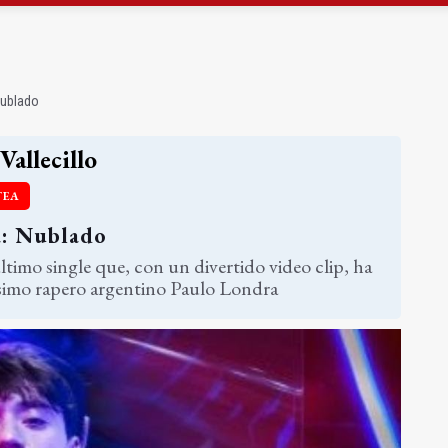
gen de la Fuensanta Coronada de Alcaudete
 "apuntarse el tanto" de los datos de empleo
Nublado
Vallecillo
TEA
a: Nublado
ltimo single que, con un divertido video clip, ha
simo rapero argentino Paulo Londra