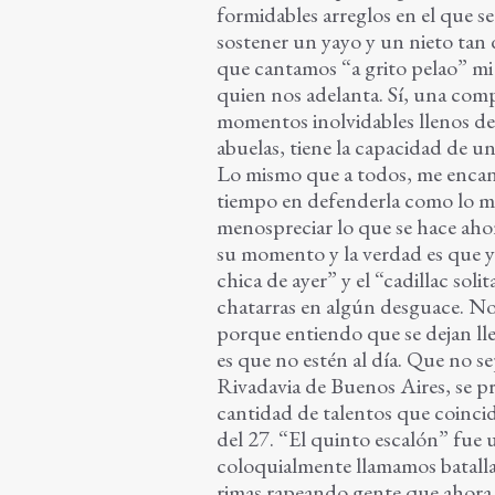
formidables arreglos en el que s
sostener un yayo y un nieto tan d
que cantamos “a grito pelao” mi 
quien nos adelanta. Sí, una com
momentos inolvidables llenos de
abuelas, tiene la capacidad de un
Lo mismo que a todos, me encant
tiempo en defenderla como lo me
menospreciar lo que se hace aho
su momento y la verdad es que ya
chica de ayer” y el “cadillac so
chatarras en algún desguace. N
porque entiendo que se dejan lle
es que no estén al día. Que no se
Rivadavia de Buenos Aires, se pr
cantidad de talentos que coincid
del 27. “El quinto escalón” fue
coloquialmente llamamos batallas 
rimas rapeando gente que ahora l