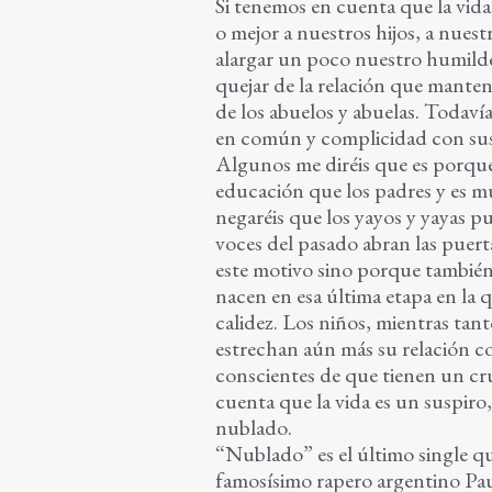
Si tenemos en cuenta que la vida
o mejor a nuestros hijos, a nues
alargar un poco nuestro humild
quejar de la relación que mante
de los abuelos y abuelas. Todav
en común y complicidad con sus n
Algunos me diréis que es porque
educación que los padres y es mu
negaréis que los yayos y yayas 
voces del pasado abran las puert
este motivo sino porque tambié
nacen en esa última etapa en la 
calidez. Los niños, mientras tant
estrechan aún más su relación c
conscientes de que tienen un cr
cuenta que la vida es un suspir
nublado.
“Nublado” es el último single qu
famosísimo rapero argentino Pa