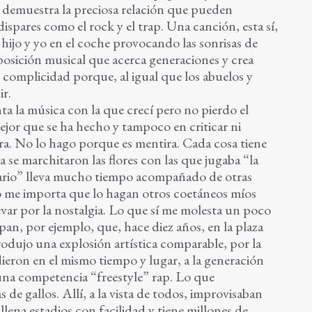
e demuestra la preciosa relación que pueden
ispares como el rock y el trap. Una canción, esta sí,
hijo y yo en el coche provocando las sonrisas de
posición musical que acerca generaciones y crea
 complicidad porque, al igual que los abuelos y
ir.
a la música con la que crecí pero no pierdo el
jor que se ha hecho y tampoco en criticar ni
ra. No lo hago porque es mentira. Cada cosa tiene
 se marchitaron las flores con las que jugaba “la
litario” lleva mucho tiempo acompañado de otras
o me importa que lo hagan otros coetáneos míos
var por la nostalgia. Lo que sí me molesta un poco
pan, por ejemplo, que, hace diez años, en la plaza
odujo una explosión artística comparable, por la
ieron en el mismo tiempo y lugar, a la generación
 una competencia “freestyle” rap. Lo que
de gallos. Allí, a la vista de todos, improvisaban
lena estadios con facilidad y tiene millones de