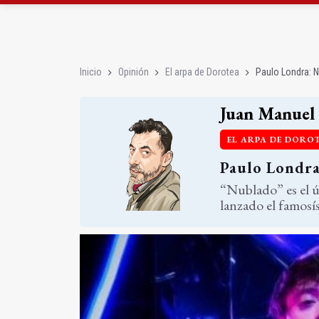
Roban joyas de la Vir
El PSOE acusa al PP de
Inicio
Opinión
El arpa de Dorotea
Paulo Londra: 
Juan Manuel 
EL ARPA DE DORO
Paulo Londr
“Nublado” es el ú
lanzado el famosí