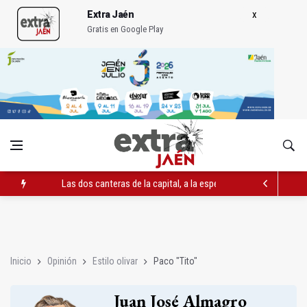
Extra Jaén
Gratis en Google Play
Las dos canteras de la capital, a la espera de que se restaure e
El PP acusa al PSOE de querer "dejar fuera" a la Junta en el Ce
Denuncian que Cazorla se queda con solo dos bomberos por 
Inicio
Opinión
Estilo olivar
Paco "Tito"
Juan José Almagro